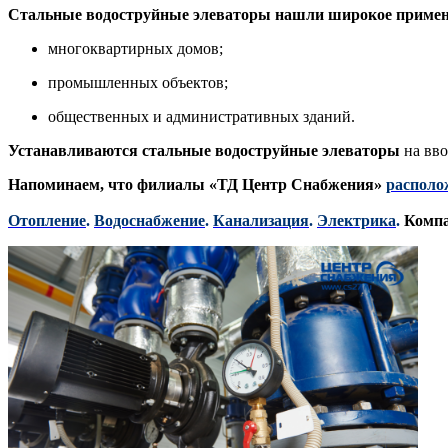
Стальные водоструйные элеваторы нашли широкое примене
м
ногоквартирных домов;
промышленных объектов;
общественных и административных зданий.
Устанавливаются стальные водоструйные элеваторы
на вво
Напоминаем, что филиалы «ТД Центр Снабжения»
располо
Отопление
.
Водоснабжение
.
Канализация
.
Электрика
.
Компа