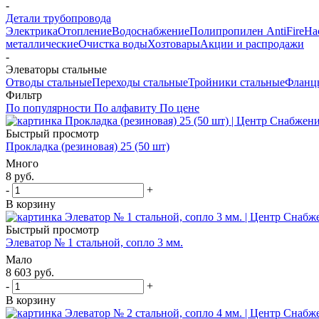
-
Детали трубопровода
Электрика
Отопление
Водоснабжение
Полипропилен AntiFire
На
металлические
Очистка воды
Хозтовары
Акции и распродажи
-
Элеваторы стальные
Отводы стальные
Переходы стальные
Тройники стальные
Фланц
Фильтр
По популярности
По алфавиту
По цене
Быстрый просмотр
Прокладка (резиновая) 25 (50 шт)
Много
8
руб.
-
+
В корзину
Быстрый просмотр
Элеватор № 1 стальной, сопло 3 мм.
Мало
8 603
руб.
-
+
В корзину