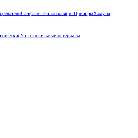
греватели
Санфаянс
Теплоизоляция
Приборы
Хомуты
птические
Уплотнительные материалы