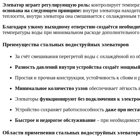
Элеватор играет регулирующую роль:
контролирует темпера
основана на следующем принципе:
внутри элеватора находитс
теплосети, в
нутри элеватора она смешивается с охлажденным 
Благодаря узкому выходному отверстию создаётся необходи
температуры воды при минимальном расходе дополнительного
Преимущества стальных водоструйных элеваторов
За счёт смешивания перегретой воды с охлаждённой из о
Разность давлений внутри устройства создаёт мощный
Простая и прочная конструкция,
устойчивость
к сбоям и 
Минимальное количество узлов
обеспечивает лёгкость 
Элеваторы
функционируют без подключения к электро
Устройство сохраняет работоспособность
даже при нест
Быстрое и недорогое обслуживание
– п
ри необходимост
Области
применения стальных водоструйных элеватор