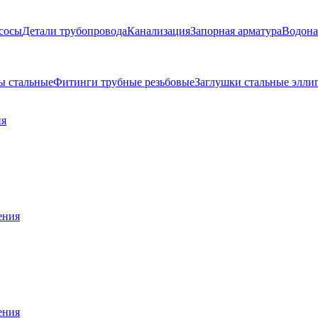
сосы
Детали трубопровода
Канализация
Запорная арматура
Водона
ы стальные
Фитинги трубные резьбовые
Заглушки стальные элли