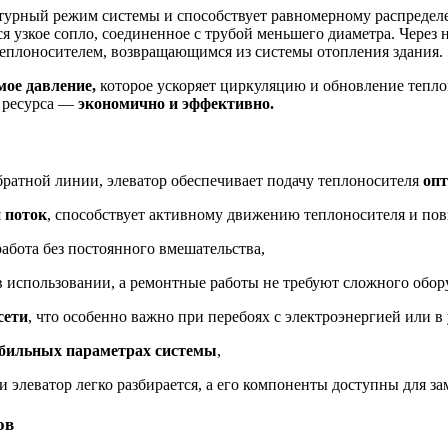
турный режим системы и способствует равномерному распредел
я узкое сопло, соединенное с трубой меньшего диаметра. Через н
теплоносителем, возвращающимся из системы отопления здания.
мое давление,
которое ускоряет циркуляцию и обновление тепло
 ресурса —
экономично и эффективно.
братной линии, элеватор обеспечивает подачу теплоносителя
опт
 поток
, способствует
активному движению теплоносителя и по
работа без постоянного вмешательства,
в использовании, а ремонтные работы не требуют сложного обор
сети
, что особенно важно при перебоях с электроэнергией или в
абильных параметрах системы
,
и элеватор легко разбирается, а его компоненты
доступны для за
ов