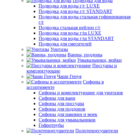
Подводка для воды
Подводка для воды г/г LUXE
Подводка для воды г/г STANDART
Подводка для воды стальная гофрированная
г/г
Подводка стальная нейлон г/г
Подводка для воды г/ш LUXE
Подводка для воды г/ш STANDART
Подводка для смесителей
Унитазы
Ванны, поддоны
Умывальники, мойки
Писсуары и
комплектующие
Чаши Генуя
Сифоны в
ассортименте
Сифоны и комплектующие для унитазов
Сифоны для ванн
Сифоны для писсуара
Сифоны для поддонов
Сифоны для раковин и моек
Сифоны для умывальников
Гофротрубы
Полотенцесушители