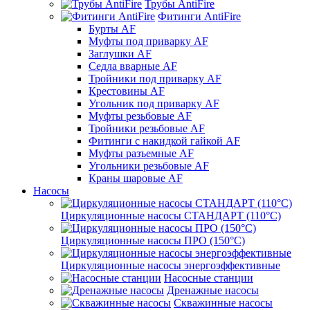
Трубы AntiFire
Фитинги AntiFire
Бурты AF
Муфты под приварку AF
Заглушки AF
Седла вварные AF
Тройники под приварку AF
Крестовины AF
Угольник под приварку AF
Муфты резьбовые AF
Тройники резьбовые AF
Фитинги с накидкой гайкой AF
Муфты разъемные AF
Угольники резьбовые AF
Краны шаровые AF
Насосы
Циркуляционные насосы СТАНДАРТ (110°C)
Циркуляционные насосы ПРО (150°C)
Циркуляционные насосы энергоэффективные
Насосные станции
Дренажные насосы
Скважинные насосы