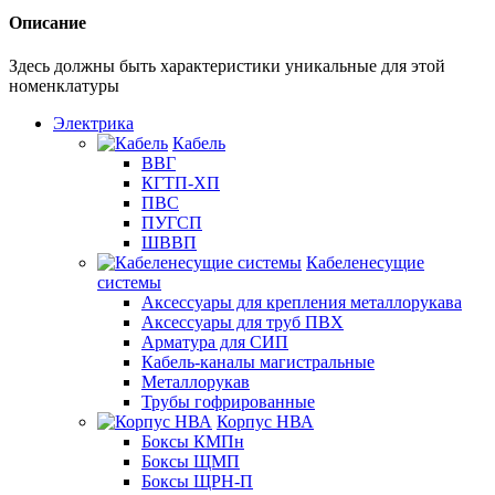
Описание
Здесь должны быть характеристики уникальные для этой
номенклатуры
Электрика
Кабель
ВВГ
КГТП-ХП
ПВС
ПУГСП
ШВВП
Кабеленесущие
системы
Аксессуары для крепления металлорукава
Аксессуары для труб ПВХ
Арматура для СИП
Кабель-каналы магистральные
Металлорукав
Трубы гофрированные
Корпус НВА
Боксы КМПн
Боксы ЩМП
Боксы ЩРН-П