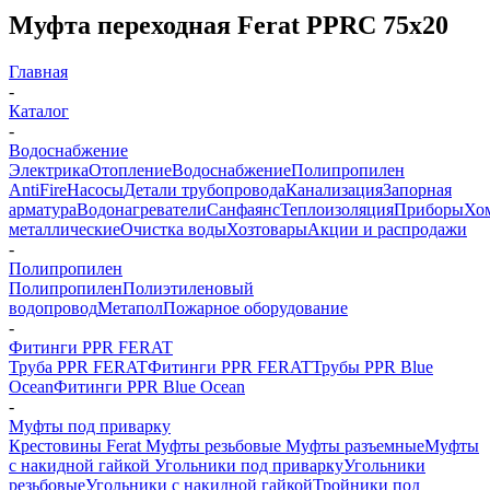
Муфта переходная Ferat PPRC 75х20
Главная
-
Каталог
-
Водоснабжение
Электрика
Отопление
Водоснабжение
Полипропилен
AntiFire
Насосы
Детали трубопровода
Канализация
Запорная
арматура
Водонагреватели
Санфаянс
Теплоизоляция
Приборы
Хо
металлические
Очистка воды
Хозтовары
Акции и распродажи
-
Полипропилен
Полипропилен
Полиэтиленовый
водопровод
Метапол
Пожарное оборудование
-
Фитинги PPR FERAT
Труба PPR FERAT
Фитинги PPR FERAT
Трубы PPR Blue
Ocean
Фитинги PPR Blue Ocean
-
Муфты под приварку
Крестовины Ferat
Муфты резьбовые
Муфты разъемные
Муфты
с накидной гайкой
Угольники под приварку
Угольники
резьбовые
Угольники с накидной гайкой
Тройники под