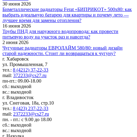
30 июня 2026
Биметаллические радиаторы Ferat «БИПРИКОТ» 500x80: как
выбрать идеальную батарею для квартиры и почему лето —
лучшее время для замены отопления?
16 июня 2026
Трубы ПНД для наружного водопровода: как провести
питьевую воду на участок раз и навсегда?
2 июня 2026
Чугунные радиаторы ЕВРОЛАЙМ 580/80: новый дизайн
старой надежности. Стоит ли возвращаться к чугуну?
г. Хабаровск
ул. Промышленная, 7
тел.:
8 (4212) 37-22-33
mail:
372233@cs27.ru
пн-пт.: 09.00-18.00
сб.: выходной
вс.: выходной
г. Владивосток
ул. Снеговая, 18а, стр.10
тел.:
8 (423) 237-22-33
mail:
2372233@cs27.ru
пн. - пт.: с 9.00 до 18.00
сб.: выходной
вс.: выходной
г. Находка