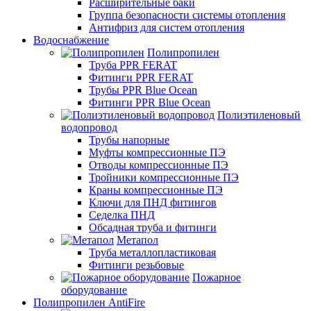
Расширительные баки
Группа безопасности системы отопления
Антифриз для систем отопления
Водоснабжение
Полипропилен
Труба PPR FERAT
Фитинги PPR FERAT
Трубы PPR Blue Ocean
Фитинги PPR Blue Ocean
Полиэтиленовый
водопровод
Трубы напорные
Муфты компрессионные ПЭ
Отводы компрессионные ПЭ
Тройники компрессионные ПЭ
Краны компрессионные ПЭ
Ключи для ПНД фитингов
Седелка ПНД
Обсадная труба и фитинги
Метапол
Труба металлопластиковая
Фитинги резьбовые
Пожарное
оборудование
Полипропилен AntiFire