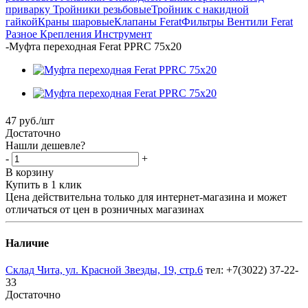
приварку
Тройники резьбовые
Тройник с накидной
гайкой
Краны шаровые
Клапаны Ferat
Фильтры
Вентили Ferat
Разное
Крепления
Инструмент
-
Муфта переходная Ferat PPRC 75х20
47
руб.
/шт
Достаточно
Нашли дешевле?
-
+
В корзину
Купить в 1 клик
Цена действительна только для интернет-магазина и может
отличаться от цен в розничных магазинах
Наличие
Склад Чита, ул. Красной Звезды, 19, стр.6
тел: +7(3022) 37-22-
33
Достаточно